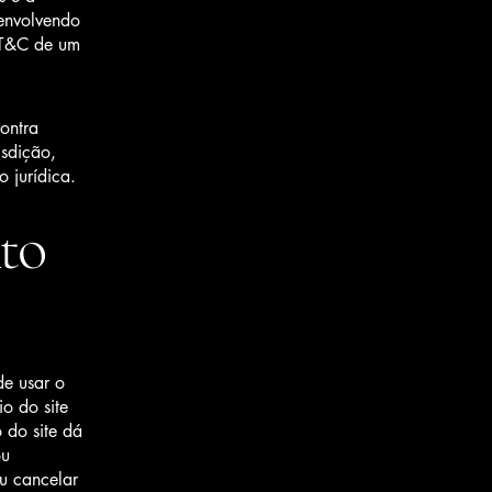
 envolvendo
s T&C de um
ontra
isdição,
o jurídica.
to
de usar o
o do site
o do site dá
ou
ou cancelar