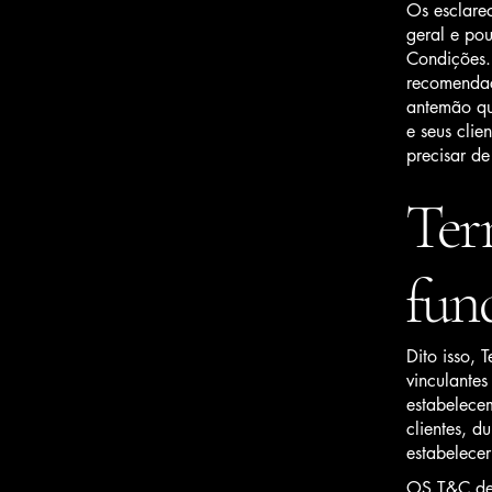
Os esclare
geral e po
Condições.
recomendaç
antemão qua
e seus clie
precisar de
Ter
fun
Dito isso,
vinculantes
estabelecem
clientes, d
estabelecer
OS T&C dev