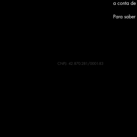
a conta de
Para saber 
CNPJ: 42.870.281/0001-83
Contato
facijaofc@gmail.com
Institucional
Início
Sou empresa
Vagas de Emprego