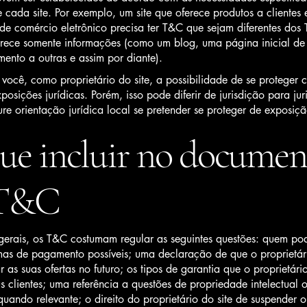
 cada site. Por exemplo, um site que oferece produtos a clientes
 de comércio eletrônico precisa ter T&C que sejam diferentes do
ferece somente informações (como um blog, uma página inicial de
ento a outras e assim por diante).
ocê, como proprietário do site, a possibilidade de se proteger c
xposições jurídicas. Porém, isso pode diferir de jurisdição para jur
re orientação jurídica local se pretender se proteger de exposiçã
ue incluir no documen
 T&C
gerais, os T&C costumam regular as seguintes questões: quem po
rmas de pagamento possíveis; uma declaração de que o proprietári
r as suas ofertas no futuro; os tipos de garantia que o proprietári
s clientes; uma referência a questões de propriedade intelectual 
quando relevante; o direito do proprietário do site de suspender 