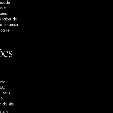
lidade
os e
 como
s saber de
sua empresa
ica se
ões
nte
T&C
u seus
 é
o do site.
s e a