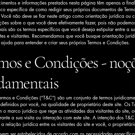
cimentos e informações prestados nesta página têm apenas a fina
uco específica de como redigir seus próprios documentos de Term
 Você não deve se fiar neste artigo como orientação jurídica ou
ões sobre o que você deve efetivamente fazer, pois não podemo
is são os termos específicos que você deseja estipular entre a 
ntes e visitantes. Recomendamos que você busque orientação juríd
 ajuda para entender e criar seus próprios Termos e Condições.
mos e Condições - noç
damentais
 Termos e Condições (“T&C”) são um conjunto de termos juridicame
 definidos por você, na qualidade de proprietário deste site. Os 
 o marco jurídico que rege as atividades dos visitantes do site, o
urante a sua visita ou interação com este site. A intenção dos T&C
 a relação jurídica entre os visitantes do site e você, o proprietári
em ser estabelecidos de acordo com as necessidades específica