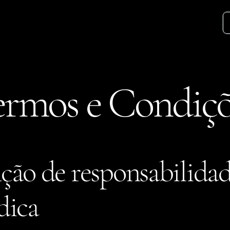
ermos e Condiçõ
nção de responsabilida
dica