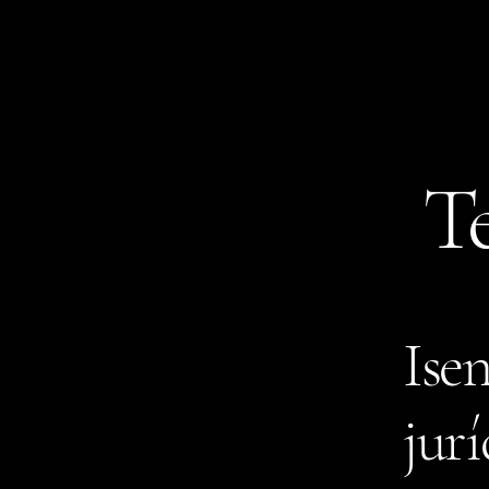
T
Ise
jurí