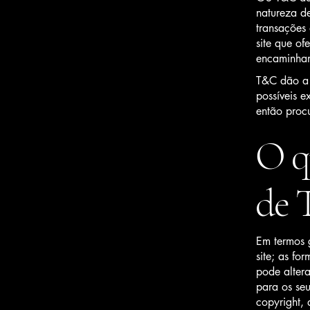
natureza de
transações
site que o
encaminham
T&C dão a v
possíveis e
então procu
O q
de
Em termos 
site; as fo
pode altera
para os seu
copyright, 