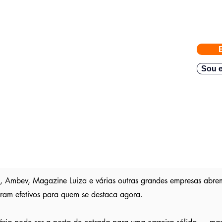
eiras com vagas abertas enviadas para a FACIJÁ
e nossos parceiros exigem
gas direto no seu Whatsapp para poder escolher.
Sou e
teve resposta em
48h.
Então mande rapido e boa sorte
são publica
s entre outros sites; pois as empresas são
ser escolhido entre os outros candidatos a essa vaga
, Ambev, Magazine Luiza e várias outras grandes empresas abre
iram efetivos para quem se destaca agora.