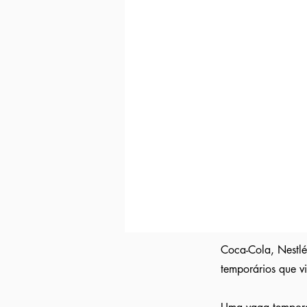
Indicação direta
para empresas parc
Curriculo reformulado
no padrão qu
Avisamos quando surgirem novas
va
Tivemos
casos em que o candidato 
Indicação a vagas ocultas que não 
parceiras nossa.
Aumente em até 80%
as chances de 
Coca-Cola, Nestlé
temporários que v