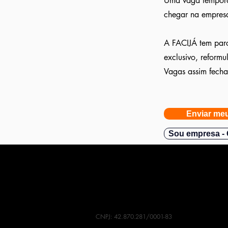
Uma vaga temporár
chegar na empresa
A FACIJÁ tem parc
exclusivo, reform
Vagas assim fech
Enviar meu
Sou empresa - 
CNPJ: 42.870.281/0001-83