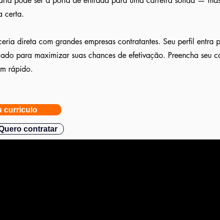
ia pode ser a porta de entrada para uma carreira sólida — mas
 certa.
eria direta com grandes empresas contratantes. Seu perfil entra 
ulado para maximizar suas chances de efetivação. Preencha seu c
am rápido.
 curriculo
Quero contratar