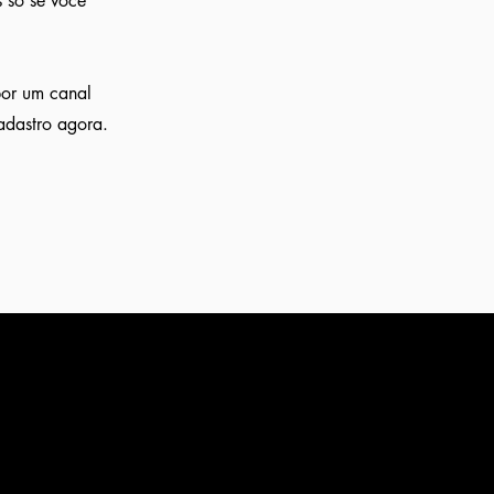
 só se você
por um canal
adastro agora.