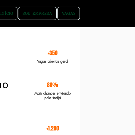
INÍCIO
SOU EMPRESA
VAGAS
rgente e Boa sorte
+350
Vagas abertas geral
ão
80%
Mais chances enviando
pela facijá
+1.200