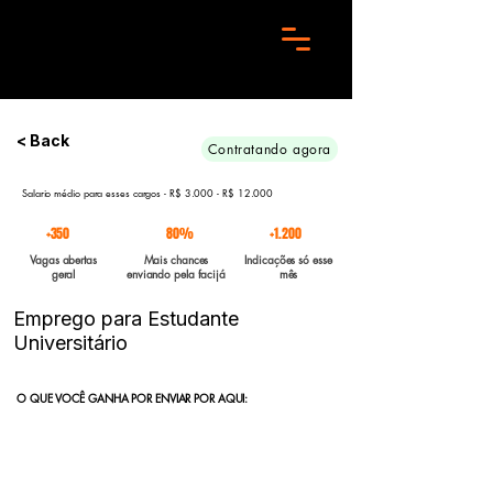
Preciso de 10 candidatos para essa aréa. Envie seu curriculo urgente e Boa sorte
< Back
Contratando agora
Salario médio para esses cargos - R$ 3.000 - R$ 12.000
+350
80%
+1.200
Vagas abertas
Mais chances
Indicações só esse
geral
enviando pela facijá
mês
Emprego para Estudante
Universitário
O QUE VOCÊ GANHA POR ENVIAR POR AQUI:
Indicação direta
para empresas parceiras com vagas abertas
enviadas para a FACIJÁ
Curriculo reformulado
no padrão que nossos parceiros exigem