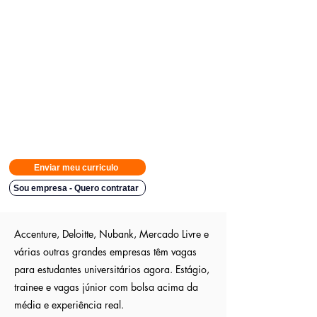
Avisamos quando surgirem novas
vagas direto no seu Whatsapp
para poder escolher.
Tivemos
casos em que o candidato teve resposta em
48h.
Então
mande rapido e boa sorte
Indicação a vagas ocultas que não são publica
s entre outros
sites; pois as empresas são parceiras nossa.
Aumente em até 80%
as chances de ser escolhido entre os
outros candidatos a essa vaga
Enviar meu curriculo
Sou empresa - Quero contratar
Accenture, Deloitte, Nubank, Mercado Livre e
várias outras grandes empresas têm vagas
para estudantes universitários agora. Estágio,
trainee e vagas júnior com bolsa acima da
média e experiência real.