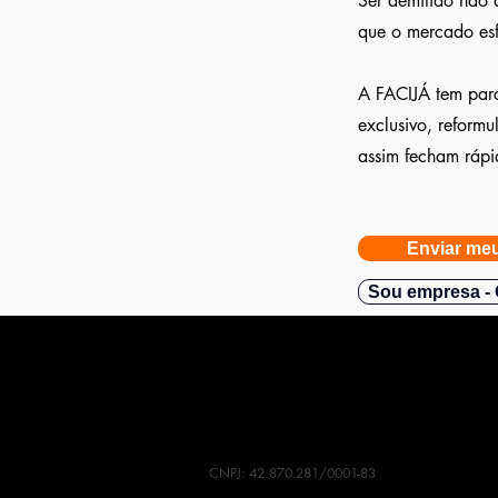
Ser demitido não 
que o mercado esf
A FACIJÁ tem parc
exclusivo, reform
assim fecham rápi
Enviar meu
Sou empresa - 
CNPJ: 42.870.281/0001-83