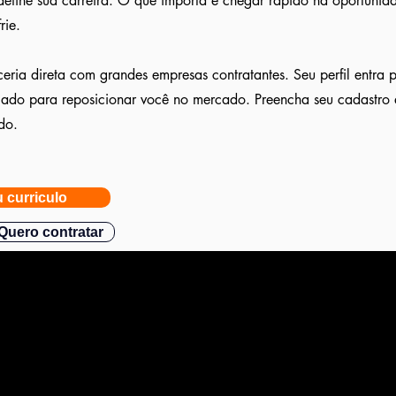
define sua carreira. O que importa é chegar rápido na oportunida
rie.
eria direta com grandes empresas contratantes. Seu perfil entra 
ulado para reposicionar você no mercado. Preencha seu cadastro
do.
 curriculo
Quero contratar