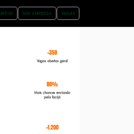
INÍCIO
SOU EMPRESA
VAGAS
rgente e Boa sorte
+350
Vagas abertas geral
80%
Mais chances enviando
pela facijá
+1.200