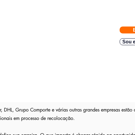
eiras com vagas abertas enviadas para a FACIJÁ
e nossos parceiros exigem
gas direto no seu Whatsapp para poder escolher.
Sou e
teve resposta em
48h.
Então mande rapido e boa sorte
são publica
s entre outros sites; pois as empresas são
ser escolhido entre os outros candidatos a essa vaga
, DHL, Grupo Comporte e várias outras grandes empresas estão 
ssionais em processo de recolocação.