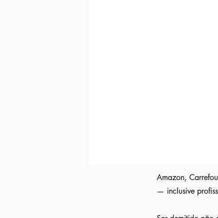
Indicação direta
para empresas parc
Curriculo reformulado
no padrão qu
Avisamos quando surgirem novas
va
Tivemos
casos em que o candidato 
Indicação a vagas ocultas que não 
parceiras nossa.
Aumente em até 80%
as chances de 
Amazon, Carrefour
— inclusive profi