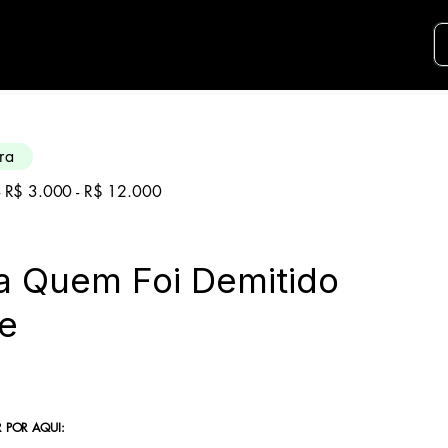
didatos para essa aréa. Envie seu curriculo u
ra
 - R$ 3.000 - R$ 12.000
a Quem Foi Demitido
e
 POR AQUI: