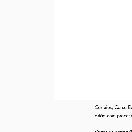
Indicação direta
para empresas parc
Curriculo reformulado
no padrão qu
Avisamos quando surgirem novas
va
Tivemos
casos em que o candidato 
Indicação a vagas ocultas que não 
parceiras nossa.
Aumente em até 80%
as chances de 
Correios, Caixa Ec
estão com processo