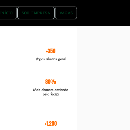
INÍCIO
SOU EMPRESA
VAGAS
rgente e Boa sorte
+350
Vagas abertas geral
80%
Mais chances enviando
pela facijá
+1.200