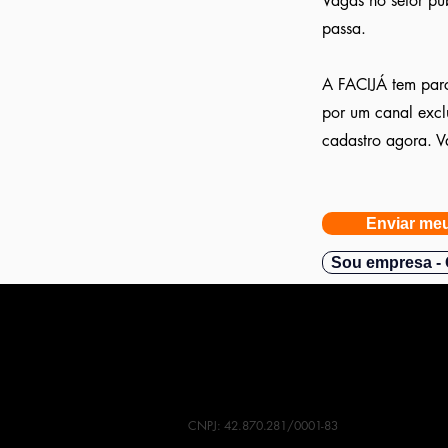
Vagas no setor pú
passa.
A FACIJÁ tem parce
por um canal excl
cadastro agora. V
Enviar meu
Sou empresa - 
CNPJ: 42.870.281/0001-83