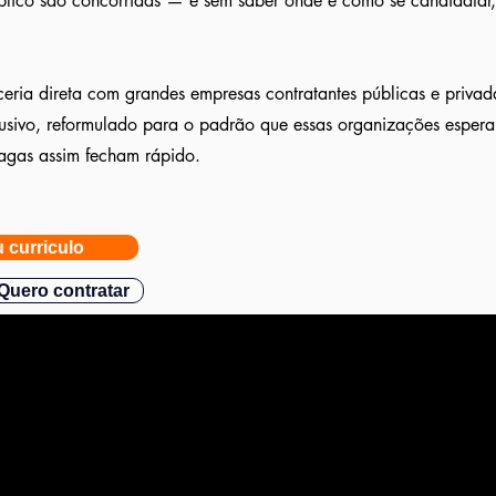
blico são concorridas — e sem saber onde e como se candidatar
ria direta com grandes empresas contratantes públicas e privadas
usivo, reformulado para o padrão que essas organizações esper
agas assim fecham rápido.
 curriculo
Quero contratar