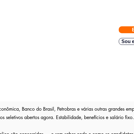
eiras com vagas abertas enviadas para a FACIJÁ
e nossos parceiros exigem
gas direto no seu Whatsapp para poder escolher.
Sou e
teve resposta em
48h.
Então mande rapido e boa sorte
são publica
s entre outros sites; pois as empresas são
ser escolhido entre os outros candidatos a essa vaga
onômica, Banco do Brasil, Petrobras e várias outras grandes empr
s seletivos abertos agora. Estabilidade, benefícios e salário fixo.