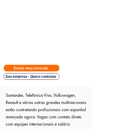
Avisamos quando surgirem novas
vagas direto no seu Whatsapp
para poder escolher.
Tivemos
casos em que o candidato teve resposta em
48h.
Então
mande rapido e boa sorte
Indicação a vagas ocultas que não são publica
s entre outros
sites; pois as empresas são parceiras nossa.
Aumente em até 80%
as chances de ser escolhido entre os
outros candidatos a essa vaga
Enviar meu curriculo
Sou empresa - Quero contratar
Santander, Telefônica Vivo, Volkswagen,
Renault e várias outras grandes multinacionais
estão contratando profissionais com espanhol
avançado agora. Vagas com contato direto
com equipes internacionais e salário