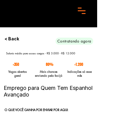
Preciso de 10 candidatos para essa aréa. Envie seu curriculo urgente e Boa sorte
< Back
Contratando agora
Salario médio para esses cargos - R$ 3.000 - R$ 12.000
+350
80%
+1.200
Vagas abertas
Mais chances
Indicações só esse
geral
enviando pela facijá
mês
Emprego para Quem Tem Espanhol
Avançado
O QUE VOCÊ GANHA POR ENVIAR POR AQUI:
Indicação direta
para empresas parceiras com vagas abertas
enviadas para a FACIJÁ
Curriculo reformulado
no padrão que nossos parceiros exigem