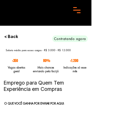
Preciso de 10 candidatos para essa aréa. Envie seu curriculo urgente e Boa sorte
< Back
Contratando agora
Salario médio para esses cargos - R$ 3.000 - R$ 12.000
+350
80%
+1.200
Vagas abertas
Mais chances
Indicações só esse
geral
enviando pela facijá
mês
Emprego para Quem Tem
Experiência em Compras
O QUE VOCÊ GANHA POR ENVIAR POR AQUI:
Indicação direta
para empresas parceiras com vagas abertas
enviadas para a FACIJÁ
Curriculo reformulado
no padrão que nossos parceiros exigem