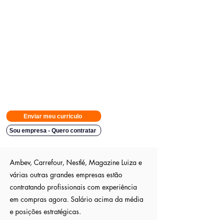
Avisamos quando surgirem novas
vagas direto no seu Whatsapp
para poder escolher.
Tivemos
casos em que o candidato teve resposta em
48h.
Então
mande rapido e boa sorte
Indicação a vagas ocultas que não são publica
s entre outros
sites; pois as empresas são parceiras nossa.
Aumente em até 80%
as chances de ser escolhido entre os
outros candidatos a essa vaga
Enviar meu curriculo
Sou empresa - Quero contratar
Ambev, Carrefour, Nestlé, Magazine Luiza e
várias outras grandes empresas estão
contratando profissionais com experiência
em compras agora. Salário acima da média
e posições estratégicas.