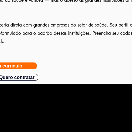
ea da saúde é valiosa — mas o acesso às grandes instituições ai
eria direta com grandes empresas do setor de saúde. Seu perfil
reformulado para o padrão dessas instituições. Preencha seu cada
do.
 curriculo
Quero contratar