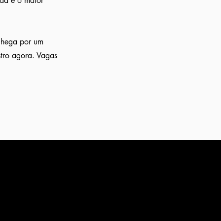
nda é o maior
 chega por um
stro agora. Vagas