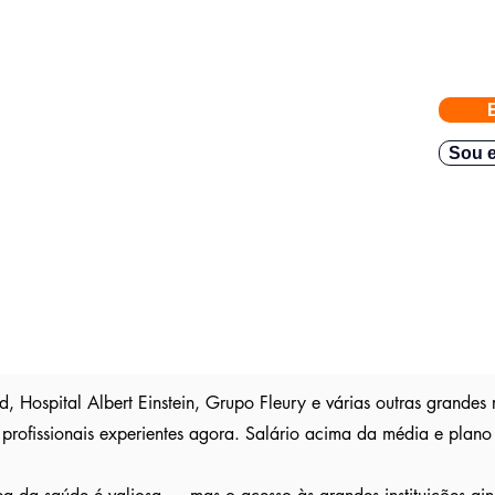
eiras com vagas abertas enviadas para a FACIJÁ
e nossos parceiros exigem
gas direto no seu Whatsapp para poder escolher.
Sou e
teve resposta em
48h.
Então mande rapido e boa sorte
são publica
s entre outros sites; pois as empresas são
ser escolhido entre os outros candidatos a essa vaga
, Hospital Albert Einstein, Grupo Fleury e várias outras grandes
profissionais experientes agora. Salário acima da média e plano 