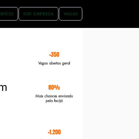
INÍCIO
SOU EMPRESA
VAGAS
rgente e Boa sorte
+350
Vagas abertas geral
em
80%
Mais chances enviando
pela facijá
+1.200