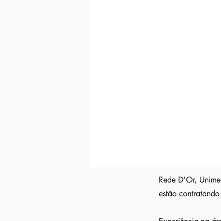
Indicação direta
para empresas parc
Curriculo reformulado
no padrão qu
Avisamos quando surgirem novas
va
Tivemos
casos em que o candidato 
Indicação a vagas ocultas que não 
parceiras nossa.
Aumente em até 80%
as chances de 
Rede D'Or, Unimed
estão contratando 