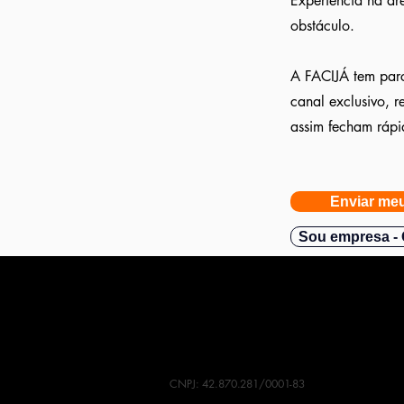
Experiência na ár
obstáculo.
A FACIJÁ tem parc
canal exclusivo, 
assim fecham rápi
Enviar meu
Sou empresa - 
CNPJ: 42.870.281/0001-83