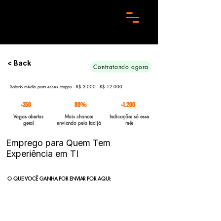
Preciso de 10 candidatos para essa aréa. Envie seu curriculo urgente e Boa sorte
< Back
Contratando agora
Salario médio para esses cargos - R$ 3.000 - R$ 12.000
+350
80%
+1.200
Vagas abertas
Mais chances
Indicações só esse
geral
enviando pela facijá
mês
Emprego para Quem Tem
Experiência em TI
O QUE VOCÊ GANHA POR ENVIAR POR AQUI:
Indicação direta
para empresas parceiras com vagas abertas
enviadas para a FACIJÁ
Curriculo reformulado
no padrão que nossos parceiros exigem