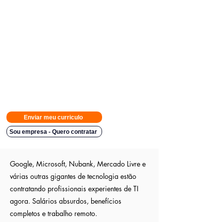
Avisamos quando surgirem novas
vagas direto no seu Whatsapp
para poder escolher.
Tivemos
casos em que o candidato teve resposta em
48h.
Então
mande rapido e boa sorte
Indicação a vagas ocultas que não são publica
s entre outros
sites; pois as empresas são parceiras nossa.
Aumente em até 80%
as chances de ser escolhido entre os
outros candidatos a essa vaga
Enviar meu curriculo
Sou empresa - Quero contratar
Google, Microsoft, Nubank, Mercado Livre e
várias outras gigantes de tecnologia estão
contratando profissionais experientes de TI
agora. Salários absurdos, benefícios
completos e trabalho remoto.