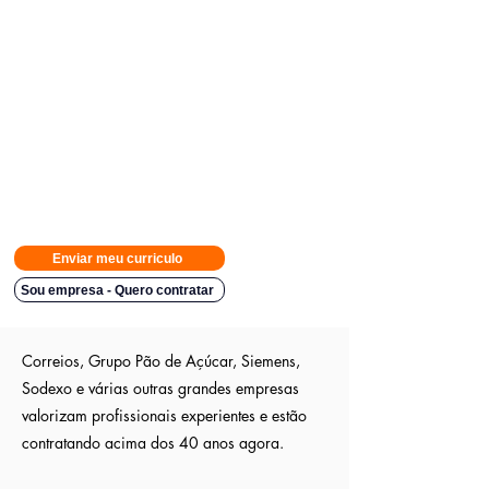
Avisamos quando surgirem novas
vagas direto no seu Whatsapp
para poder escolher.
Tivemos
casos em que o candidato teve resposta em
48h.
Então
mande rapido e boa sorte
Indicação a vagas ocultas que não são publica
s entre outros
sites; pois as empresas são parceiras nossa.
Aumente em até 80%
as chances de ser escolhido entre os
outros candidatos a essa vaga
Enviar meu curriculo
Sou empresa - Quero contratar
Correios, Grupo Pão de Açúcar, Siemens,
Sodexo e várias outras grandes empresas
valorizam profissionais experientes e estão
contratando acima dos 40 anos agora.