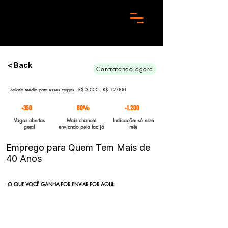
Preciso de 10 candidatos para essa aréa. Envie seu curriculo urgente e Boa sorte
< Back
Contratando agora
Salario médio para esses cargos - R$ 3.000 - R$ 12.000
+350
80%
+1.200
Vagas abertas
Mais chances
Indicações só esse
geral
enviando pela facijá
mês
Emprego para Quem Tem Mais de
40 Anos
O QUE VOCÊ GANHA POR ENVIAR POR AQUI:
Indicação direta
para empresas parceiras com vagas abertas
enviadas para a FACIJÁ
Curriculo reformulado
no padrão que nossos parceiros exigem