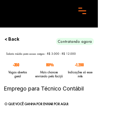
Preciso de 10 candidatos para essa aréa. Envie seu curriculo urgente e Boa sorte
< Back
Contratando agora
Salario médio para esses cargos - R$ 3.000 - R$ 12.000
+350
80%
+1.200
Vagas abertas
Mais chances
Indicações só esse
geral
enviando pela facijá
mês
Emprego para Técnico Contábil
O QUE VOCÊ GANHA POR ENVIAR POR AQUI:
Indicação direta
para empresas parceiras com vagas abertas
enviadas para a FACIJÁ
Curriculo reformulado
no padrão que nossos parceiros exigem