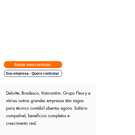
Avisamos quando surgirem novas
vagas direto no seu Whatsapp
para poder escolher.
Tivemos
casos em que o candidato teve resposta em
48h.
Então
mande rapido e boa sorte
Indicação a vagas ocultas que não são publica
s entre outros
sites; pois as empresas são parceiras nossa.
Aumente em até 80%
as chances de ser escolhido entre os
outros candidatos a essa vaga
Enviar meu curriculo
Sou empresa - Quero contratar
Deloitte, Bradesco, Votorantim, Grupo Fleury e
várias outras grandes empresas têm vagas
para técnico contábil abertas agora. Salário
compatível, benefícios completos e
crescimento real.