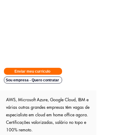
Avisamos quando surgirem novas
vagas direto no seu Whatsapp
para poder escolher.
Tivemos
casos em que o candidato teve resposta em
48h.
Então
mande rapido e boa sorte
Indicação a vagas ocultas que não são publica
s entre outros
sites; pois as empresas são parceiras nossa.
Aumente em até 80%
as chances de ser escolhido entre os
outros candidatos a essa vaga
Enviar meu curriculo
Sou empresa - Quero contratar
AWS, Microsoft Azure, Google Cloud, IBM e
várias outras grandes empresas têm vagas de
especialista em cloud em home office agora.
Certificações valorizadas, salário no topo e
100% remoto.