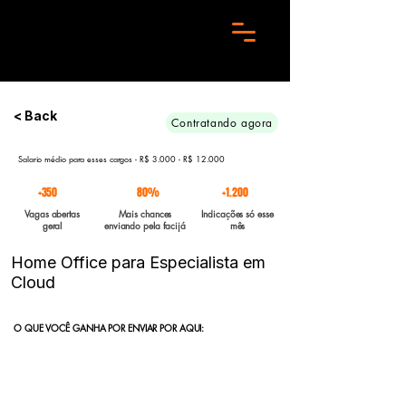
Preciso de 10 candidatos para essa aréa. Envie seu curriculo urgente e Boa sorte
< Back
Contratando agora
Salario médio para esses cargos - R$ 3.000 - R$ 12.000
+350
80%
+1.200
Vagas abertas
Mais chances
Indicações só esse
geral
enviando pela facijá
mês
Home Office para Especialista em
Cloud
O QUE VOCÊ GANHA POR ENVIAR POR AQUI:
Indicação direta
para empresas parceiras com vagas abertas
enviadas para a FACIJÁ
Curriculo reformulado
no padrão que nossos parceiros exigem