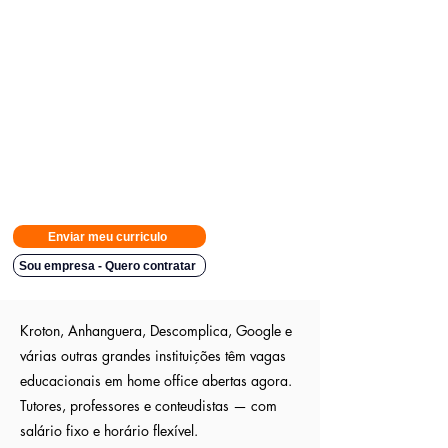
Avisamos quando surgirem novas
vagas direto no seu Whatsapp
para poder escolher.
Tivemos
casos em que o candidato teve resposta em
48h.
Então
mande rapido e boa sorte
Indicação a vagas ocultas que não são publica
s entre outros
sites; pois as empresas são parceiras nossa.
Aumente em até 80%
as chances de ser escolhido entre os
outros candidatos a essa vaga
Enviar meu curriculo
Sou empresa - Quero contratar
Kroton, Anhanguera, Descomplica, Google e
várias outras grandes instituições têm vagas
educacionais em home office abertas agora.
Tutores, professores e conteudistas — com
salário fixo e horário flexível.