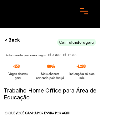
Preciso de 10 candidatos para essa aréa. Envie seu curriculo urgente e Boa sorte
< Back
Contratando agora
Salario médio para esses cargos - R$ 3.000 - R$ 12.000
+350
80%
+1.200
Vagas abertas
Mais chances
Indicações só esse
geral
enviando pela facijá
mês
Trabalho Home Office para Área de
Educação
O QUE VOCÊ GANHA POR ENVIAR POR AQUI:
Indicação direta
para empresas parceiras com vagas abertas
enviadas para a FACIJÁ
Curriculo reformulado
no padrão que nossos parceiros exigem