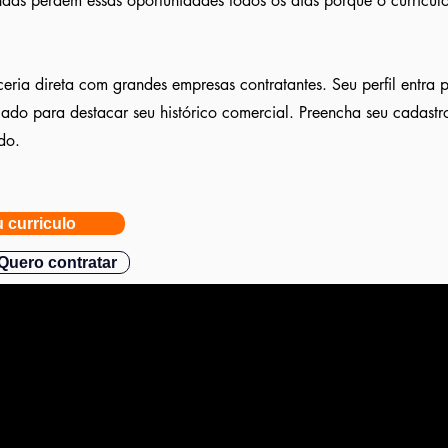
ndas perdem essas oportunidades todos os dias porque o currícu
eria direta com grandes empresas contratantes. Seu perfil entra 
ulado para destacar seu histórico comercial. Preencha seu cadast
do.
 curriculo
Quero contratar