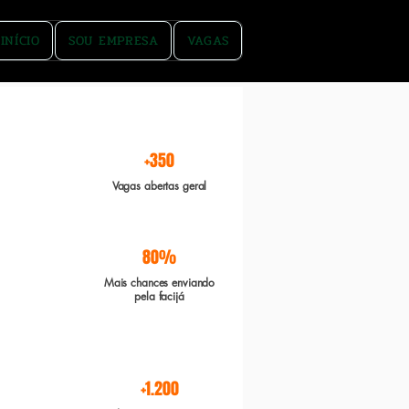
INÍCIO
SOU EMPRESA
VAGAS
rgente e Boa sorte
+350
Vagas abertas geral
80%
Mais chances enviando
pela facijá
+1.200