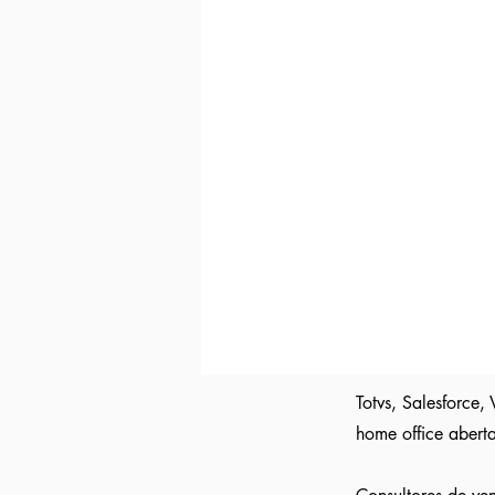
Indicação direta
para empresas parc
Curriculo reformulado
no padrão qu
Avisamos quando surgirem novas
va
Tivemos
casos em que o candidato 
Indicação a vagas ocultas que não 
parceiras nossa.
Aumente em até 80%
as chances de 
Totvs, Salesforce,
home office aberta