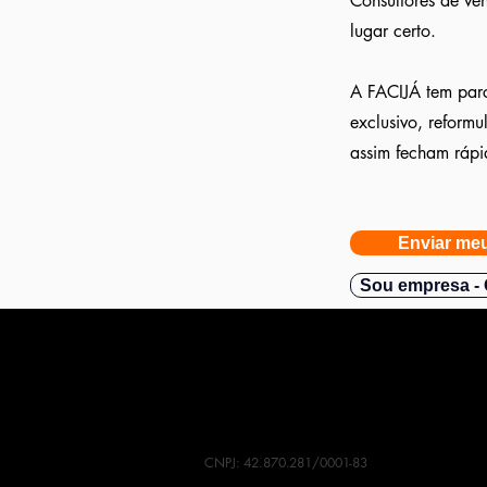
Consultores de ve
lugar certo.
A FACIJÁ tem parc
exclusivo, reform
assim fecham rápi
Enviar meu
Sou empresa - 
CNPJ: 42.870.281/0001-83