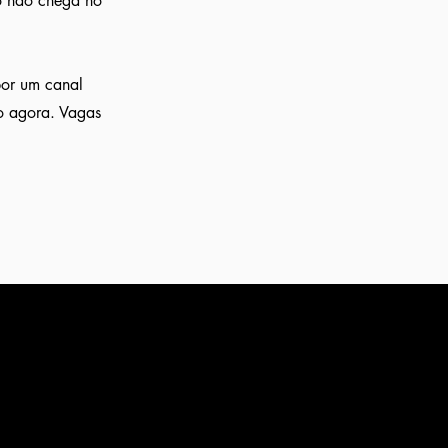
lo não chega no
por um canal
ro agora. Vagas