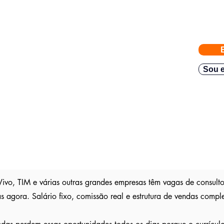
eiras com vagas abertas enviadas para a FACIJÁ
e nossos parceiros exigem
gas direto no seu Whatsapp para poder escolher.
Sou e
teve resposta em
48h.
Então mande rapido e boa sorte
são publica
s entre outros sites; pois as empresas são
ser escolhido entre os outros candidatos a essa vaga
 Vivo, TIM e várias outras grandes empresas têm vagas de consult
s agora. Salário fixo, comissão real e estrutura de vendas compl