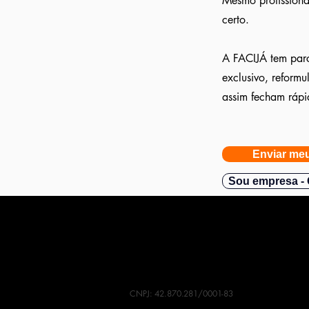
Mesmo profissionai
certo.
A FACIJÁ tem parc
exclusivo, reform
assim fecham rápi
Enviar meu
Sou empresa - 
CNPJ: 42.870.281/0001-83