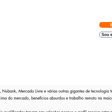
eiras com vagas abertas enviadas para a FACIJÁ
e nossos parceiros exigem
gas direto no seu Whatsapp para poder escolher.
Sou e
teve resposta em
48h.
Então mande rapido e boa sorte
são publica
s entre outros sites; pois as empresas são
ser escolhido entre os outros candidatos a essa vaga
, Nubank, Mercado Livre e várias outras gigantes de tecnologia 
cima do mercado, benefícios absurdos e trabalho remoto na maio