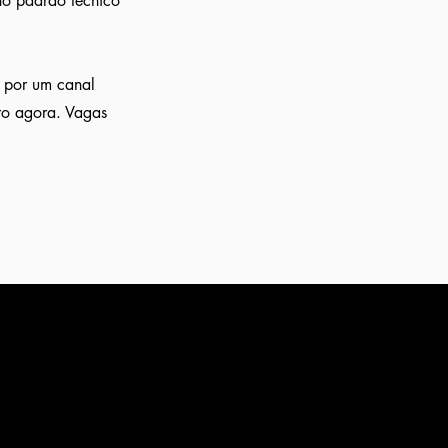
 no padrão técnico
a por um canal
ro agora. Vagas