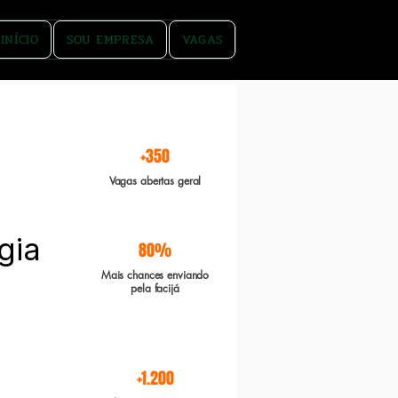
INÍCIO
SOU EMPRESA
VAGAS
rgente e Boa sorte
+350
Vagas abertas geral
gia
80%
Mais chances enviando
pela facijá
+1.200