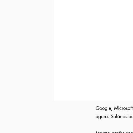
Indicação direta
para empresas parc
Curriculo reformulado
no padrão qu
Avisamos quando surgirem novas
va
Tivemos
casos em que o candidato 
Indicação a vagas ocultas que não 
parceiras nossa.
Aumente em até 80%
as chances de 
Google, Microsoft
agora. Salários a