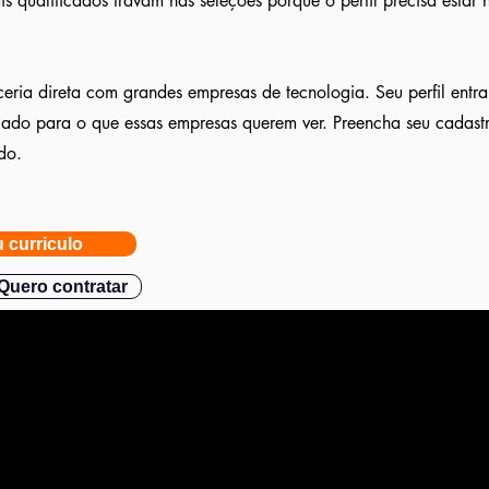
s qualificados travam nas seleções porque o perfil precisa estar
eria direta com grandes empresas de tecnologia. Seu perfil entr
ulado para o que essas empresas querem ver. Preencha seu cadast
do.
 curriculo
Quero contratar