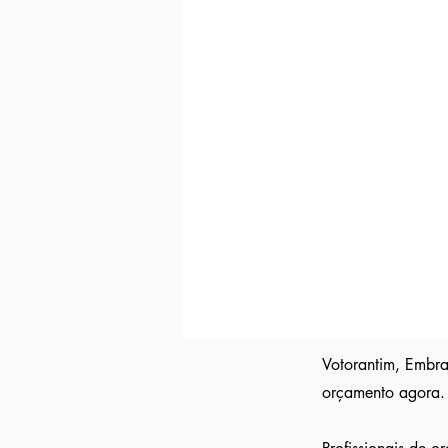
Indicação direta
para empresas parc
Curriculo reformulado
no padrão qu
Avisamos quando surgirem novas
va
Tivemos
casos em que o candidato 
Indicação a vagas ocultas que não 
parceiras nossa.
Aumente em até 80%
as chances de 
Votorantim, Embra
orçamento agora. 