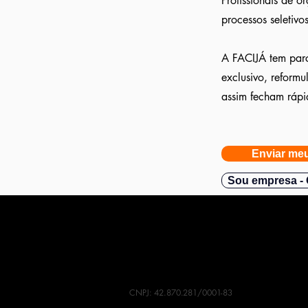
Profissionais de 
processos seletivos
A FACIJÁ tem parc
exclusivo, reform
assim fecham rápi
Enviar meu
Sou empresa - 
CNPJ: 42.870.281/0001-83