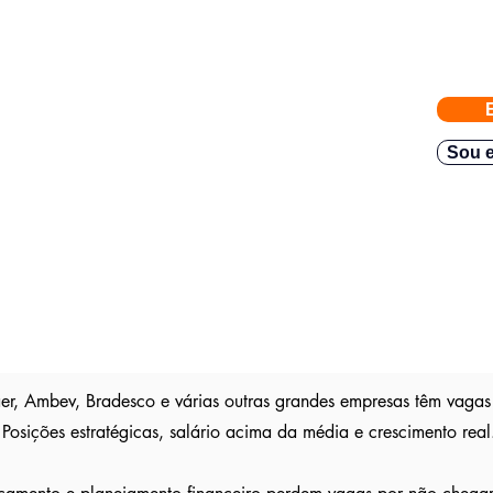
eiras com vagas abertas enviadas para a FACIJÁ
e nossos parceiros exigem
gas direto no seu Whatsapp para poder escolher.
Sou e
teve resposta em
48h.
Então mande rapido e boa sorte
são publica
s entre outros sites; pois as empresas são
ser escolhido entre os outros candidatos a essa vaga
er, Ambev, Bradesco e várias outras grandes empresas têm vagas
Posições estratégicas, salário acima da média e crescimento real