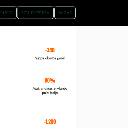
INÍCIO
SOU EMPRESA
VAGAS
rgente e Boa sorte
+350
Vagas abertas geral
80%
Mais chances enviando
pela facijá
+1.200