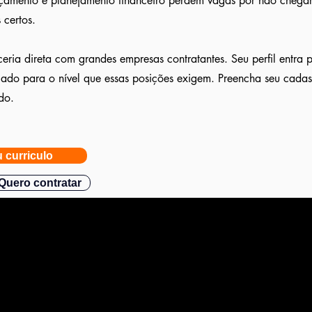
orçamento e planejamento financeiro perdem vagas por não chegar
 certos.
eria direta com grandes empresas contratantes. Seu perfil entra 
ulado para o nível que essas posições exigem. Preencha seu cada
do.
 curriculo
Quero contratar