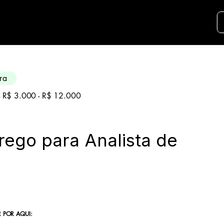
didatos para essa aréa. Envie seu curriculo u
ra
 - R$ 3.000 - R$ 12.000
ego para Analista de
 POR AQUI: