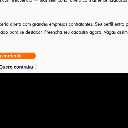
 com frequência — mas sem canal direto com as terceirizadoras e
eria direta com grandes empresas contratantes. Seu perfil entra 
ulado para se destacar. Preencha seu cadastro agora. Vagas assi
 curriculo
Quero contratar