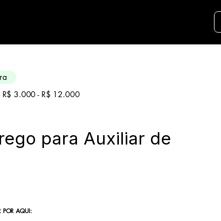
didatos para essa aréa. Envie seu curriculo u
ra
 - R$ 3.000 - R$ 12.000
ego para Auxiliar de
 POR AQUI: