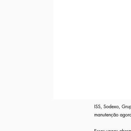
Indicação direta
para empresas parc
Curriculo reformulado
no padrão qu
Avisamos quando surgirem novas
va
Tivemos
casos em que o candidato 
Indicação a vagas ocultas que não 
parceiras nossa.
Aumente em até 80%
as chances de 
ISS, Sodexo, Grup
manutenção agora.