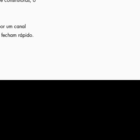
 construtoras, o
por um canal
m fecham rápido.