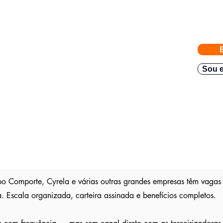
eiras com vagas abertas enviadas para a FACIJÁ
e nossos parceiros exigem
gas direto no seu Whatsapp para poder escolher.
Sou e
teve resposta em
48h.
Então mande rapido e boa sorte
são publica
s entre outros sites; pois as empresas são
ser escolhido entre os outros candidatos a essa vaga
o Comporte, Cyrela e várias outras grandes empresas têm vagas 
 Escala organizada, carteira assinada e benefícios completos.