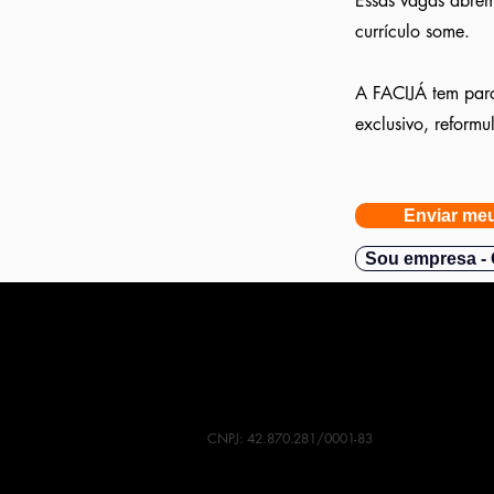
Essas vagas abrem
currículo some.
A FACIJÁ tem parc
exclusivo, reform
Enviar meu
Sou empresa - 
CNPJ: 42.870.281/0001-83
Contato