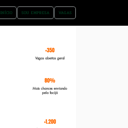
INÍCIO
SOU EMPRESA
VAGAS
rgente e Boa sorte
+350
Vagas abertas geral
80%
Mais chances enviando
pela facijá
+1.200