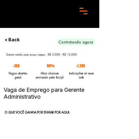
Preciso de 10 candidatos para essa aréa. Envie seu curriculo urgente e Boa sorte
< Back
Contratando agora
Salario médio para esses cargos - R$ 3.000 - R$ 12.000
+350
80%
+1.200
Vagas abertas
Mais chances
Indicações só esse
geral
enviando pela facijá
mês
Vaga de Emprego para Gerente
Administrativo
O QUE VOCÊ GANHA POR ENVIAR POR AQUI:
Indicação direta
para empresas parceiras com vagas abertas
enviadas para a FACIJÁ
Curriculo reformulado
no padrão que nossos parceiros exigem