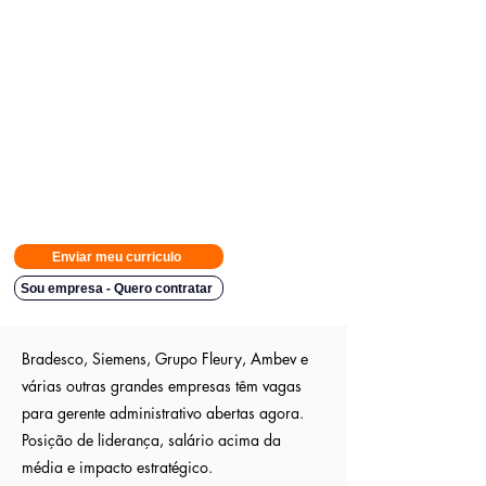
Avisamos quando surgirem novas
vagas direto no seu Whatsapp
para poder escolher.
Tivemos
casos em que o candidato teve resposta em
48h.
Então
mande rapido e boa sorte
Indicação a vagas ocultas que não são publica
s entre outros
sites; pois as empresas são parceiras nossa.
Aumente em até 80%
as chances de ser escolhido entre os
outros candidatos a essa vaga
Enviar meu curriculo
Sou empresa - Quero contratar
Bradesco, Siemens, Grupo Fleury, Ambev e
várias outras grandes empresas têm vagas
para gerente administrativo abertas agora.
Posição de liderança, salário acima da
média e impacto estratégico.