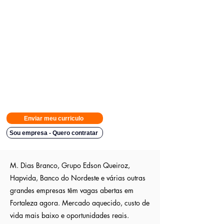
Avisamos quando surgirem novas
vagas direto no seu Whatsapp
para poder escolher.
Tivemos
casos em que o candidato teve resposta em
48h.
Então
mande rapido e boa sorte
Indicação a vagas ocultas que não são publica
s entre outros
sites; pois as empresas são parceiras nossa.
Aumente em até 80%
as chances de ser escolhido entre os
outros candidatos a essa vaga
Enviar meu curriculo
Sou empresa - Quero contratar
M. Dias Branco, Grupo Edson Queiroz,
Hapvida, Banco do Nordeste e várias outras
grandes empresas têm vagas abertas em
Fortaleza agora. Mercado aquecido, custo de
vida mais baixo e oportunidades reais.