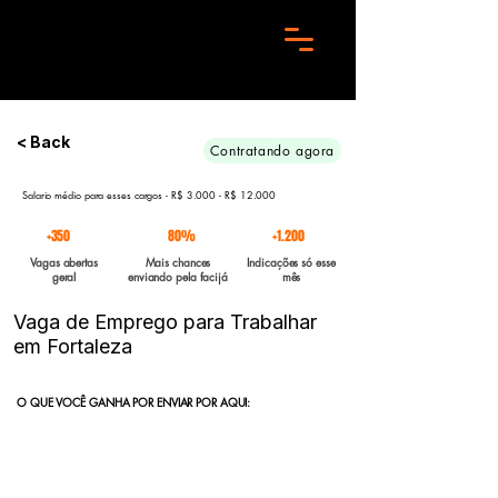
Preciso de 10 candidatos para essa aréa. Envie seu curriculo urgente e Boa sorte
< Back
Contratando agora
Salario médio para esses cargos - R$ 3.000 - R$ 12.000
+350
80%
+1.200
Vagas abertas
Mais chances
Indicações só esse
geral
enviando pela facijá
mês
Vaga de Emprego para Trabalhar
em Fortaleza
O QUE VOCÊ GANHA POR ENVIAR POR AQUI:
Indicação direta
para empresas parceiras com vagas abertas
enviadas para a FACIJÁ
Curriculo reformulado
no padrão que nossos parceiros exigem