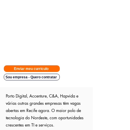
Avisamos quando surgirem novas
vagas direto no seu Whatsapp
para poder escolher.
Tivemos
casos em que o candidato teve resposta em
48h.
Então
mande rapido e boa sorte
Indicação a vagas ocultas que não são publica
s entre outros
sites; pois as empresas são parceiras nossa.
Aumente em até 80%
as chances de ser escolhido entre os
outros candidatos a essa vaga
Enviar meu curriculo
Sou empresa - Quero contratar
Porto Digital, Accenture, C&A, Hapvida e
várias outras grandes empresas têm vagas
abertas em Recife agora. O maior polo de
tecnologia do Nordeste, com oportunidades
crescentes em TI e serviços.