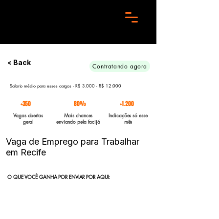
Preciso de 10 candidatos para essa aréa. Envie seu curriculo urgente e Boa sorte
< Back
Contratando agora
Salario médio para esses cargos - R$ 3.000 - R$ 12.000
+350
80%
+1.200
Vagas abertas
Mais chances
Indicações só esse
geral
enviando pela facijá
mês
Vaga de Emprego para Trabalhar
em Recife
O QUE VOCÊ GANHA POR ENVIAR POR AQUI:
Indicação direta
para empresas parceiras com vagas abertas
enviadas para a FACIJÁ
Curriculo reformulado
no padrão que nossos parceiros exigem