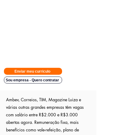
Avisamos quando surgirem novas
vagas direto no seu Whatsapp
para poder escolher.
Tivemos
casos em que o candidato teve resposta em
48h.
Então
mande rapido e boa sorte
Indicação a vagas ocultas que não são publica
s entre outros
sites; pois as empresas são parceiras nossa.
Aumente em até 80%
as chances de ser escolhido entre os
outros candidatos a essa vaga
Enviar meu curriculo
Sou empresa - Quero contratar
Ambev, Correios, TIM, Magazine Luiza e
várias outras grandes empresas têm vagas
com salário entre R$2.000 e R$3.000
abertas agora. Remuneração fixa, mais
benefícios como vale-refeição, plano de