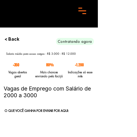
Preciso de 10 candidatos para essa aréa. Envie seu curriculo urgente e Boa sorte
< Back
Contratando agora
Salario médio para esses cargos - R$ 3.000 - R$ 12.000
+350
80%
+1.200
Vagas abertas
Mais chances
Indicações só esse
geral
enviando pela facijá
mês
Vagas de Emprego com Salário de
2000 a 3000
O QUE VOCÊ GANHA POR ENVIAR POR AQUI:
Indicação direta
para empresas parceiras com vagas abertas
enviadas para a FACIJÁ
Curriculo reformulado
no padrão que nossos parceiros exigem