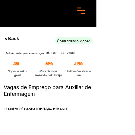
Preciso de 10 candidatos para essa aréa. Envie seu curriculo urgente e Boa sorte
< Back
Contratando agora
Salario médio para esses cargos - R$ 3.000 - R$ 12.000
+350
80%
+1.200
Vagas abertas
Mais chances
Indicações só esse
geral
enviando pela facijá
mês
Vagas de Emprego para Auxiliar de
Enfermagem
O QUE VOCÊ GANHA POR ENVIAR POR AQUI:
Indicação direta
para empresas parceiras com vagas abertas
enviadas para a FACIJÁ
Curriculo reformulado
no padrão que nossos parceiros exigem