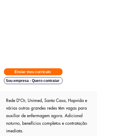
Avisamos quando surgirem novas
vagas direto no seu Whatsapp
para poder escolher.
Tivemos
casos em que o candidato teve resposta em
48h.
Então
mande rapido e boa sorte
Indicação a vagas ocultas que não são publica
s entre outros
sites; pois as empresas são parceiras nossa.
Aumente em até 80%
as chances de ser escolhido entre os
outros candidatos a essa vaga
Enviar meu curriculo
Sou empresa - Quero contratar
Rede D'Or, Unimed, Santa Casa, Hapvida e
várias outras grandes redes têm vagas para
auxiliar de enfermagem agora. Adicional
noturno, benefícios completos e contratação
imediata.