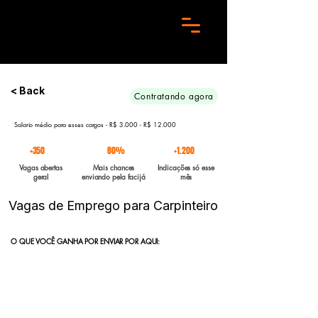
Preciso de 10 candidatos para essa aréa. Envie seu curriculo urgente e Boa sorte
< Back
Contratando agora
Salario médio para esses cargos - R$ 3.000 - R$ 12.000
+350
80%
+1.200
Vagas abertas
Mais chances
Indicações só esse
geral
enviando pela facijá
mês
Vagas de Emprego para Carpinteiro
O QUE VOCÊ GANHA POR ENVIAR POR AQUI:
Indicação direta
para empresas parceiras com vagas abertas
enviadas para a FACIJÁ
Curriculo reformulado
no padrão que nossos parceiros exigem