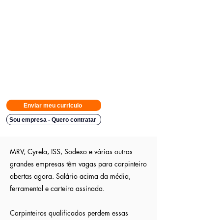
Avisamos quando surgirem novas
vagas direto no seu Whatsapp
para poder escolher.
Tivemos
casos em que o candidato teve resposta em
48h.
Então
mande rapido e boa sorte
Indicação a vagas ocultas que não são publica
s entre outros
sites; pois as empresas são parceiras nossa.
Aumente em até 80%
as chances de ser escolhido entre os
outros candidatos a essa vaga
Enviar meu curriculo
Sou empresa - Quero contratar
MRV, Cyrela, ISS, Sodexo e várias outras
grandes empresas têm vagas para carpinteiro
abertas agora. Salário acima da média,
ferramental e carteira assinada.
Carpinteiros qualificados perdem essas