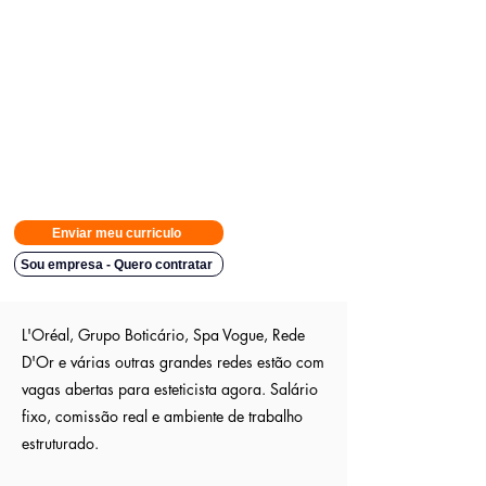
Avisamos quando surgirem novas
vagas direto no seu Whatsapp
para poder escolher.
Tivemos
casos em que o candidato teve resposta em
48h.
Então
mande rapido e boa sorte
Indicação a vagas ocultas que não são publica
s entre outros
sites; pois as empresas são parceiras nossa.
Aumente em até 80%
as chances de ser escolhido entre os
outros candidatos a essa vaga
Enviar meu curriculo
Sou empresa - Quero contratar
L'Oréal, Grupo Boticário, Spa Vogue, Rede
D'Or e várias outras grandes redes estão com
vagas abertas para esteticista agora. Salário
fixo, comissão real e ambiente de trabalho
estruturado.