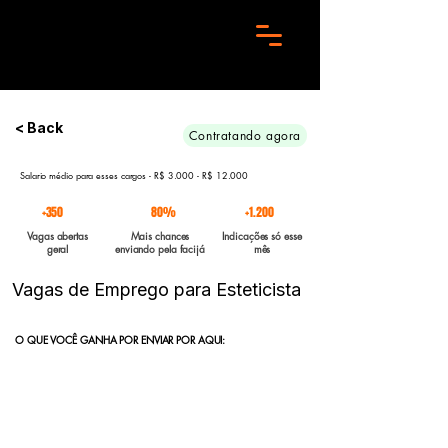
Preciso de 10 candidatos para essa aréa. Envie seu curriculo urgente e Boa sorte
< Back
Contratando agora
Salario médio para esses cargos - R$ 3.000 - R$ 12.000
+350
80%
+1.200
Vagas abertas
Mais chances
Indicações só esse
geral
enviando pela facijá
mês
Vagas de Emprego para Esteticista
O QUE VOCÊ GANHA POR ENVIAR POR AQUI:
Indicação direta
para empresas parceiras com vagas abertas
enviadas para a FACIJÁ
Curriculo reformulado
no padrão que nossos parceiros exigem