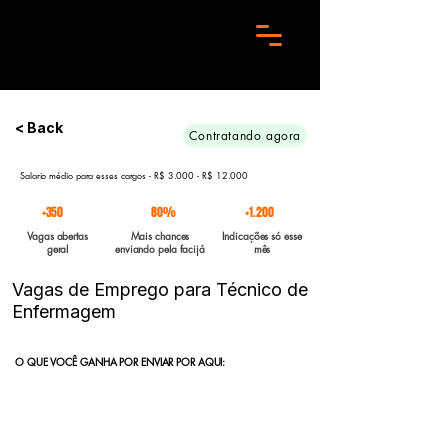
Preciso de 10 candidatos para essa aréa. Envie seu curriculo urgente e Boa sorte
< Back
Contratando agora
Salario médio para esses cargos - R$ 3.000 - R$ 12.000
+350
80%
+1.200
Vagas abertas
Mais chances
Indicações só esse
geral
enviando pela facijá
mês
Vagas de Emprego para Técnico de
Enfermagem
O QUE VOCÊ GANHA POR ENVIAR POR AQUI:
Indicação direta
para empresas parceiras com vagas abertas
enviadas para a FACIJÁ
Curriculo reformulado
no padrão que nossos parceiros exigem