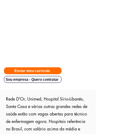
Avisamos quando surgirem novas
vagas direto no seu Whatsapp
para poder escolher.
Tivemos
casos em que o candidato teve resposta em
48h.
Então
mande rapido e boa sorte
Indicação a vagas ocultas que não são publica
s entre outros
sites; pois as empresas são parceiras nossa.
Aumente em até 80%
as chances de ser escolhido entre os
outros candidatos a essa vaga
Enviar meu curriculo
Sou empresa - Quero contratar
Rede D'Or, Unimed, Hospital Sírio-Libanês,
Santa Casa e várias outras grandes redes de
saúde estão com vagas abertas para técnico
de enfermagem agora. Hospitais referência
no Brasil, com salário acima da média e