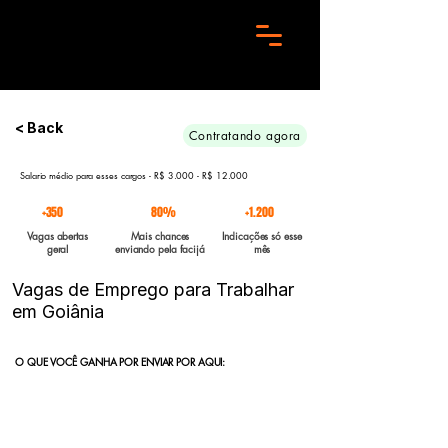
Preciso de 10 candidatos para essa aréa. Envie seu curriculo urgente e Boa sorte
< Back
Contratando agora
Salario médio para esses cargos - R$ 3.000 - R$ 12.000
+350
80%
+1.200
Vagas abertas
Mais chances
Indicações só esse
geral
enviando pela facijá
mês
Vagas de Emprego para Trabalhar
em Goiânia
O QUE VOCÊ GANHA POR ENVIAR POR AQUI:
Indicação direta
para empresas parceiras com vagas abertas
enviadas para a FACIJÁ
Curriculo reformulado
no padrão que nossos parceiros exigem