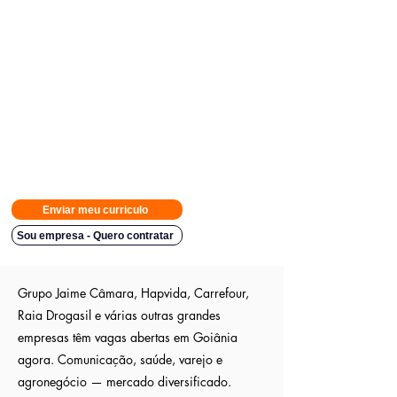
Avisamos quando surgirem novas
vagas direto no seu Whatsapp
para poder escolher.
Tivemos
casos em que o candidato teve resposta em
48h.
Então
mande rapido e boa sorte
Indicação a vagas ocultas que não são publica
s entre outros
sites; pois as empresas são parceiras nossa.
Aumente em até 80%
as chances de ser escolhido entre os
outros candidatos a essa vaga
Enviar meu curriculo
Sou empresa - Quero contratar
Grupo Jaime Câmara, Hapvida, Carrefour,
Raia Drogasil e várias outras grandes
empresas têm vagas abertas em Goiânia
agora. Comunicação, saúde, varejo e
agronegócio — mercado diversificado.