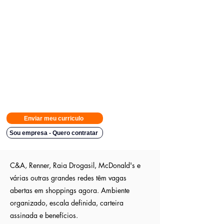
Avisamos quando surgirem novas
vagas direto no seu Whatsapp
para poder escolher.
Tivemos
casos em que o candidato teve resposta em
48h.
Então
mande rapido e boa sorte
Indicação a vagas ocultas que não são publica
s entre outros
sites; pois as empresas são parceiras nossa.
Aumente em até 80%
as chances de ser escolhido entre os
outros candidatos a essa vaga
Enviar meu curriculo
Sou empresa - Quero contratar
C&A, Renner, Raia Drogasil, McDonald's e
várias outras grandes redes têm vagas
abertas em shoppings agora. Ambiente
organizado, escala definida, carteira
assinada e benefícios.