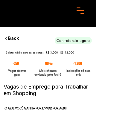
Preciso de 10 candidatos para essa aréa. Envie seu curriculo urgente e Boa sorte
< Back
Contratando agora
Salario médio para esses cargos - R$ 3.000 - R$ 12.000
+350
80%
+1.200
Vagas abertas
Mais chances
Indicações só esse
geral
enviando pela facijá
mês
Vagas de Emprego para Trabalhar
em Shopping
O QUE VOCÊ GANHA POR ENVIAR POR AQUI:
Indicação direta
para empresas parceiras com vagas abertas
enviadas para a FACIJÁ
Curriculo reformulado
no padrão que nossos parceiros exigem